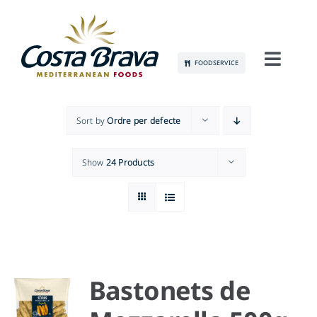
Skip
to
content
FOODSERVICE
Toggl
Navig
CONEIX-NOS
Sort by
Ordre per defecte
SOSTENIBILITAT
Show
24 Products
PRODUCTES
COMUNICACIÓ
OCUPACIÓ
Bastonets de
CONTACTE