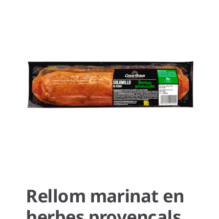
Rellom marinat en
herbes provençals