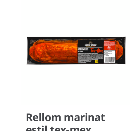
Rellom marinat
estil tex-mex