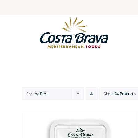
Skip
to
content
Sort by
Preu
Show
24 Products