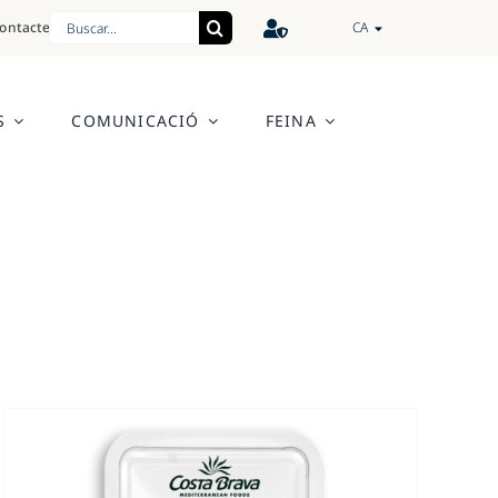
Cerca
ontacte
CA
…
S
COMUNICACIÓ
FEINA