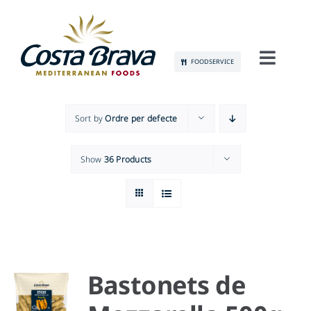
Skip
to
content
FOODSERVICE
Toggl
Navig
CONEIX-NOS
Sort by
Ordre per defecte
SOSTENIBILITAT
Show
36 Products
PRODUCTES
COMUNICACIÓ
OCUPACIÓ
Bastonets de
CONTACTE