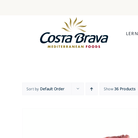
Skip
to
content
LERN
Sort by
Default Order
Show
36 Products