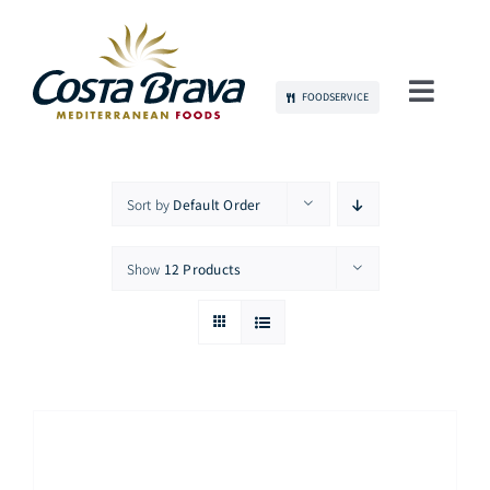
Skip
to
content
FOODSERVICE
Toggl
Navig
当社について
Sort by
Default Order
持続可能性
Show
12 Products
製品
コミュニケーション
雇用
お問い合わせ