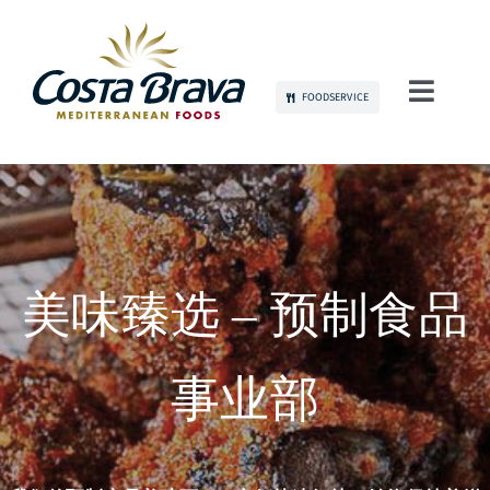
Skip
to
content
FOODSERVICE
Toggl
Navig
关于我们
可持续发展
产品
美味臻选 – 预制食品
品牌传播
事业部
人才招募
联系我们