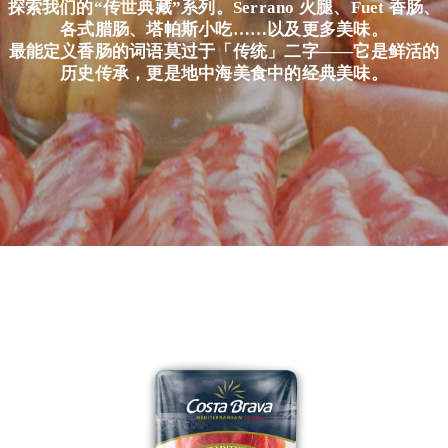
探索我们的“传世典藏”系列。Serrano 火腿、Fuet 香肠、
各式腊肠、塔帕斯小吃……以及更多美味。
最能定义香肠的词语莫过于「传统」二字——它是鲜活的
简体中文
历史传承，更是地中海美食中的经典美味。