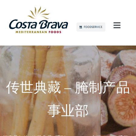
Skip
to
content
FOODSERVICE
Toggl
Navig
关于我们
可持续发展
产品
传世典藏 – 腌制产品
品牌传播
事业部
人才招募
联系我们