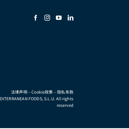
法律声明
–
Cookie政策
–
隐私条款
ITERRANEAN FOODS, S.L.U. All rights
reserved