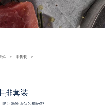
新鲜
>
零售装
>
眼牛排套装
，脂肪渗透均匀的细嫩部