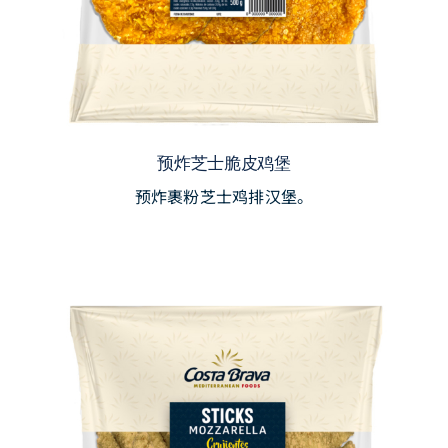
预炸芝士脆皮鸡堡
预炸裹粉芝士鸡排汉堡。