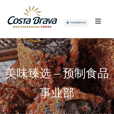
Skip
to
content
FOODSERVICE
Toggl
Navig
关于我们
可持续发展
产品
美味臻选 – 预制食品
品牌传播
事业部
人才招募
联系我们