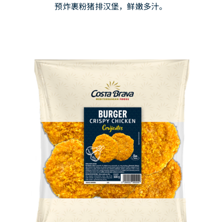
预炸裹粉猪排汉堡，鲜嫩多汁。