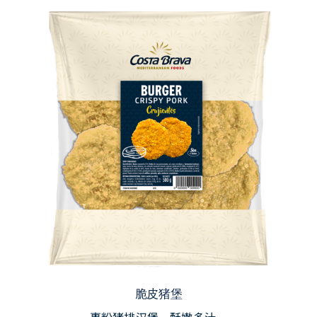
脆皮猪堡
裹粉猪排汉堡，酥嫩多汁。