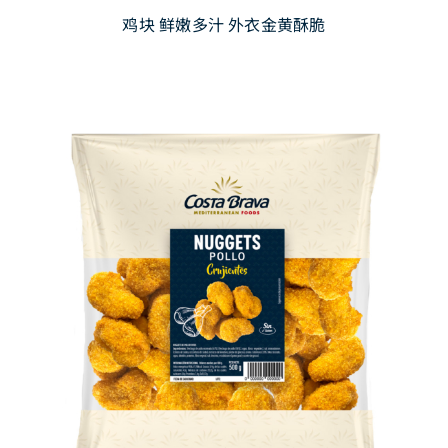
鸡块 鲜嫩多汁 外衣金黄酥脆