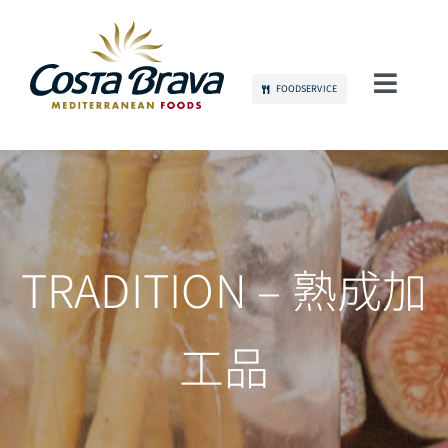
Skip
to
content
FOODSERVICE
Toggl
Navig
当社について
持続可能性
製品
TRADITION – 熟成加
コミュニケーション
工品
雇用
お問い合わせ