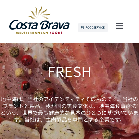
Skip
to
content
FOODSERVICE
Toggl
Navig
当社について
持続可能性
FRESH
製品
地中海は、当社のアイデンティティそのものです。当社の
コミュニケーション
ブランドと製品、我が国の美食文化は、地中海食事療法
という、世界で最も健康的な見本のひとつに基づいていま
す。当社は、生肉製品を専門とする企業です。
雇用
お問い合わせ