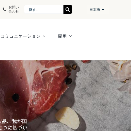
お問い
Search
日本語
合わせ
for:
コミュニケーション
雇用
製品、我が国
とつに基づい