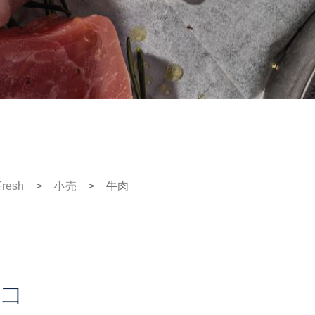
Fresh
>
小売
>
牛肉
コ