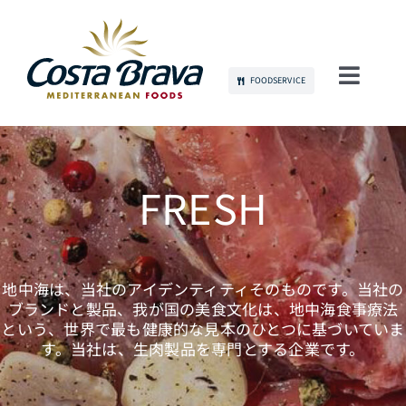
Skip
to
content
FOODSERVICE
Toggl
Navig
当社について
持続可能性
FRESH
製品
地中海は、当社のアイデンティティそのものです。当社の
コミュニケーション
ブランドと製品、我が国の美食文化は、地中海食事療法
という、世界で最も健康的な見本のひとつに基づいていま
す。当社は、生肉製品を専門とする企業です。
雇用
お問い合わせ