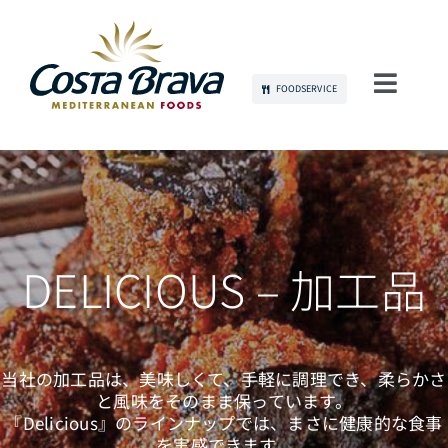
Skip
to
content
FOODSERVICE
Toggl
Navig
当社について
持続可能性
製品
DELICIOUS – 加工品
コミュニケーション
当社の加工品は、美味しくて、手軽に調理でき、柔らかさ
雇用
と風味をそのまま保っています。
『Delicious』のラインナップでは、まさに健康的な食事
を実感できます。
お問い合わせ