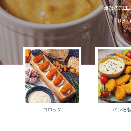
当社の加工
『Del
コロッケ
パン粉