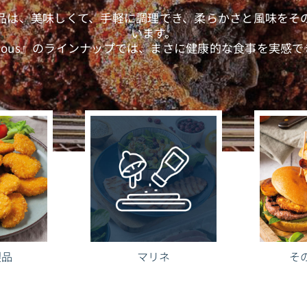
品は、美味しくて、手軽に調理でき、柔らかさと風味をそ
います。
icious』のラインナップでは、まさに健康的な食事を実感
製品
マリネ
そ