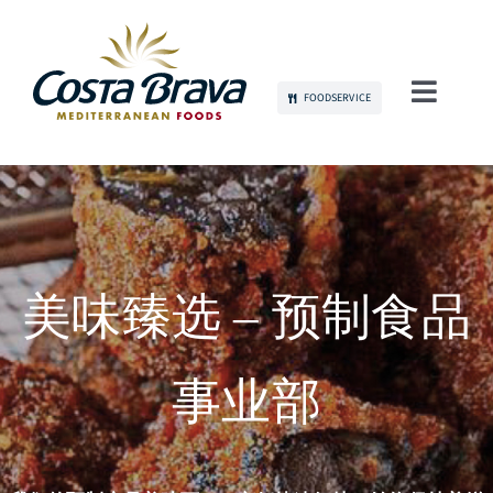
Skip
to
content
FOODSERVICE
Toggl
Navig
关于我们
可持续发展
产品
美味臻选 – 预制食品
品牌传播
事业部
人才招募
联系我们