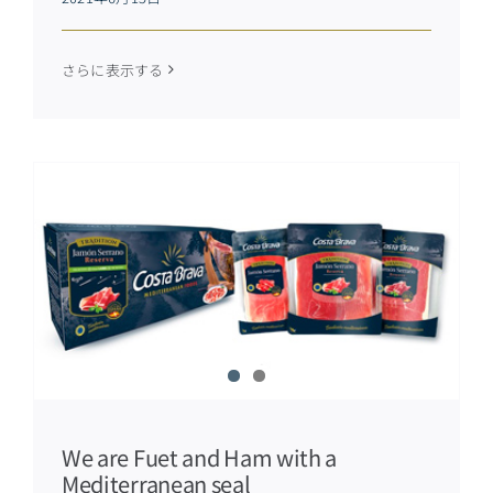
さらに表示する
We are Fuet and Ham with a
Mediterranean seal