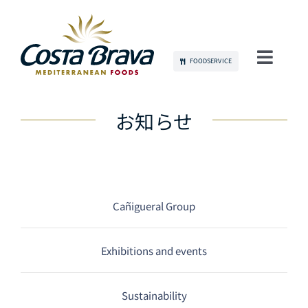
Skip
to
content
FOODSERVICE
Toggl
Navig
当社について
お知らせ
持続可能性
製品
Cañigueral Group
コミュニケーション
Exhibitions and events
雇用
Sustainability
お問い合わせ