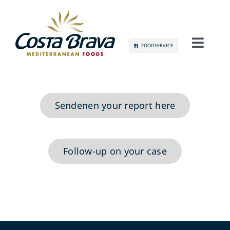
Skip
to
content
FOODSERVICE
Toggl
Navig
LERNEN SIE UNS KENNEN
NACHHALTIGKEIT
Sendenen your report here
PRODUKTE
Follow-up on your case
KOMMUNIKATION
JOBS
KONTAKT