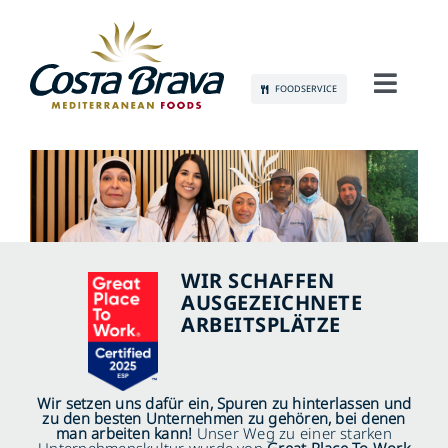
Skip
to
content
FOODSERVICE
Toggl
Navig
LERNEN SIE UNS KENNEN
NACHHALTIGKEIT
PRODUKTE
WIR SCHAFFEN
AUSGEZEICHNETE
ARBEITSPLÄTZE
KOMMUNIKATION
JOBS
Wir setzen uns dafür ein, Spuren zu hinterlassen und
zu den besten Unternehmen zu gehören, bei denen
man arbeiten kann!
Unser Weg zu einer starken
KONTAKT