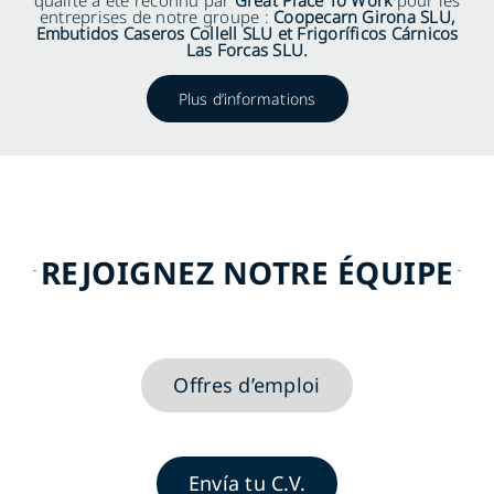
qualité a été reconnu par
Great Place To Work
pour les
entreprises de notre groupe :
Coopecarn Girona SLU,
Embutidos Caseros Collell SLU et Frigoríficos Cárnicos
Las Forcas SLU.
FR
Plus d’informations
REJOIGNEZ NOTRE ÉQUIPE
Offres d’emploi
Envía tu C.V.