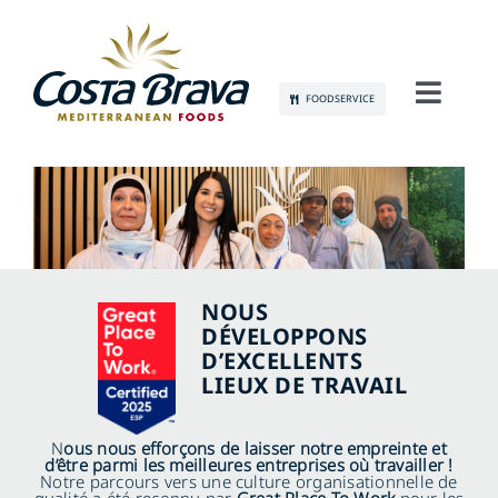
Skip
to
content
FOODSERVICE
Toggl
Navig
À PROPOS DE NOUS
DURABILITÉ
PRODUITS
NOUS
DÉVELOPPONS
D’EXCELLENTS
COMMUNICATION
LIEUX DE TRAVAIL
EMPLOI
N
ous nous efforçons de laisser notre empreinte et
d’être parmi les meilleures entreprises où travailler !
Notre parcours vers une culture organisationnelle de
CONTACT