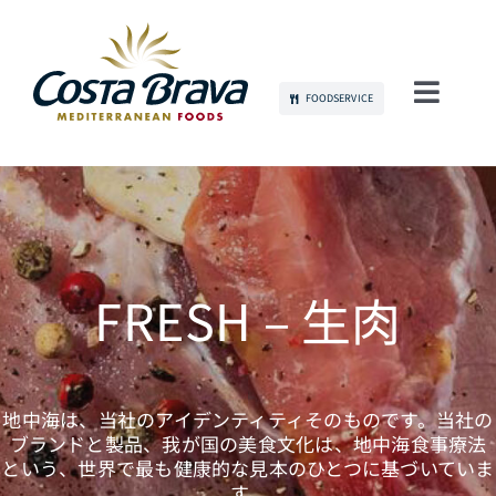
Skip
to
content
FOODSERVICE
Toggl
Navig
当社について
持続可能性
製品
FRESH – 生肉
コミュニケーション
地中海は、当社のアイデンティティそのものです。当社の
雇用
ブランドと製品、我が国の美食文化は、地中海食事療法
という、世界で最も健康的な見本のひとつに基づいていま
す。
お問い合わせ