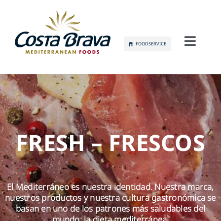
Skip
to
content
FOODSERVICE
Toggl
Navig
CONÓCENOS
SOSTENIBILIDAD
PRODUCTOS
FRESH – FRESCOS
COMUNICACIÓN
El Mediterráneo es nuestra identidad. Nuestra marca,
EMPLEO
nuestros productos y nuestra cultura gastronómica se
basan en uno de los patrones más saludables del
mundo: la dieta mediterránea.
CONTACTO