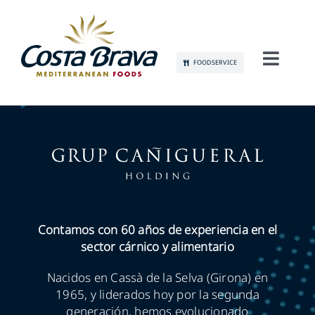
Skip
to
content
FOODSERVICE
Toggl
Navig
CONÓCENOS
SOSTENIBILIDAD
PRODUCTOS
COMUNICACIÓN
Contamos con 60 años de experiencia en el
sector cárnico y alimentario
EMPLEO
Nacidos en Cassà de la Selva (Girona) en
1965, y liderados hoy por la segunda
generación, hemos evolucionado
CONTACTO