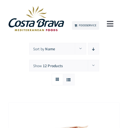
Skip
to
content
FOODSERVICE
Toggl
Navig
当社について
Sort by
Name
持続可能性
Show
12 Products
製品
コミュニケーション
雇用
お問い合わせ