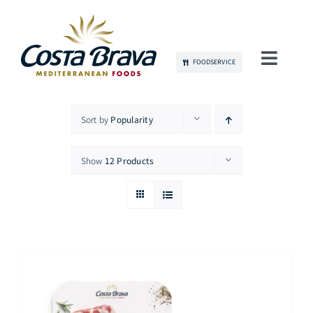
Skip
to
content
FOODSERVICE
Toggl
Navig
当社について
Sort by
Popularity
持続可能性
Show
12 Products
製品
コミュニケーション
雇用
お問い合わせ