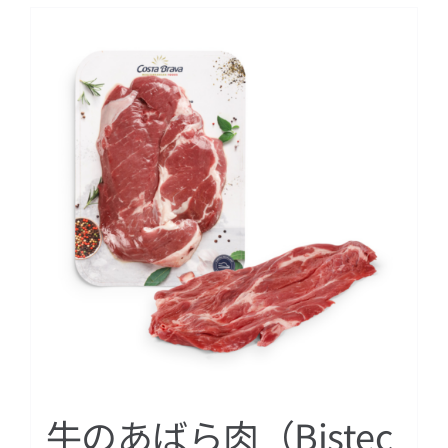
牛のあばら肉（Bistec