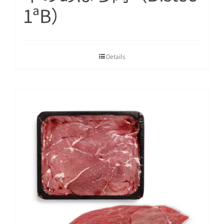
1ªB）
Details