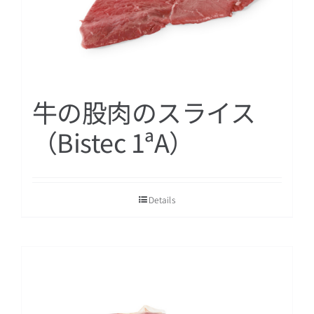
牛の股肉のスライス
（Bistec 1ªA）
Details