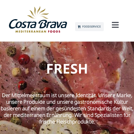
Skip
to
content
FOODSERVICE
Toggl
Navig
LERNEN SIE UNS KENNEN
NACHHALTIGKEIT
FRESH
PRODUKTE
Der Mittelmeerraum ist unsere Identität. Unsere Marke,
KOMMUNIKATION
unsere Produkte und unsere gastronomische Kultur
basieren auf einem der gesündesten Standards der Welt,
der mediterranen Ernährung. Wir sind Spezialisten für
JOBS
frische Fleischprodukte.
KONTAKT