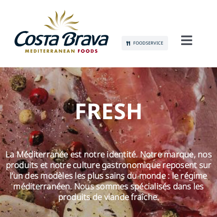
Skip
to
content
FOODSERVICE
Toggl
Navig
À PROPOS DE NOUS
DURABILITÉ
FRESH
PRODUITS
La Méditerranée est notre identité. Notre marque, nos
COMMUNICATION
produits et notre culture gastronomique reposent sur
l’un des modèles les plus sains du monde : le régime
EMPLOI
méditerranéen. Nous sommes spécialisés dans les
produits de viande fraîche.
CONTACT