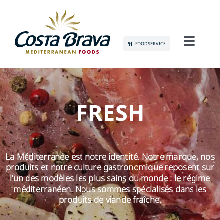
Skip
to
content
FOODSERVICE
Toggl
Navig
À PROPOS DE NOUS
DURABILITÉ
FRESH
PRODUITS
La Méditerranée est notre identité. Notre marque, nos
COMMUNICATION
produits et notre culture gastronomique reposent sur
l’un des modèles les plus sains du monde : le régime
EMPLOI
méditerranéen. Nous sommes spécialisés dans les
produits de viande fraîche.
CONTACT