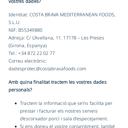
vostres dades?
Identitat: COSTA BRAVA MEDITERRANEAN FOODS,
S.L.U.
NIF: B55349880
Adreça: C/ L’Avellana, 11. 17178 – Les Preses
(Girona, Espanya)
Tel.: +34 872 22 02 77
Correu electrònic:
dadesprotec@costabravafoods.com
Amb quina finalitat tractem les vostres dades
personals?
Tractem la informació que se’ns facilita per
prestar i facturar els nostres serveis
d’escorxador porcí i sala d’especejament.
Si ens doneu el vostre consentiment, també