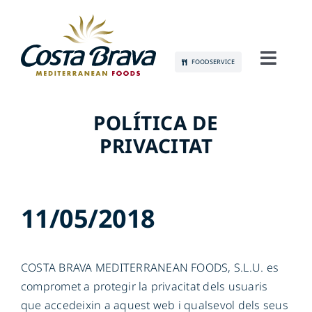
Skip
to
content
FOODSERVICE
Toggl
Navig
CONEIX-NOS
POLÍTICA DE
SOSTENIBILITAT
PRIVACITAT
PRODUCTES
11/05/2018
COMUNICACIÓ
OCUPACIÓ
COSTA BRAVA MEDITERRANEAN FOODS, S.L.U. es
compromet a protegir la privacitat dels usuaris
que accedeixin a aquest web i qualsevol dels seus
CONTACTE