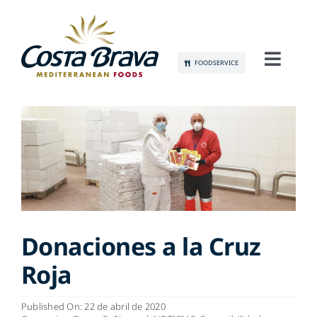
Skip
to
content
FOODSERVICE
Toggl
Navig
CONÓCENOS
SOSTENIBILIDAD
PRODUCTOS
COMUNICACIÓN
Donaciones a la Cruz
Roja
EMPLEO
Published On: 22 de abril de 2020
CONTACTO