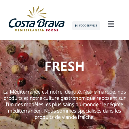
Skip
to
content
FOODSERVICE
Toggl
Navig
À PROPOS DE NOUS
DURABILITÉ
FRESH
PRODUITS
La Méditerranée est notre identité. Notre marque, nos
COMMUNICATION
produits et notre culture gastronomique reposent sur
l’un des modèles les plus sains du monde : le régime
EMPLOI
méditerranéen. Nous sommes spécialisés dans les
produits de viande fraîche.
CONTACT