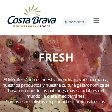
Skip
to
content
FOODSERVICE
Toggl
Navig
CONÓCENOS
SOSTENIBILIDAD
FRESH
PRODUCTOS
El Mediterráneo es nuestra identidad. Nuestra marca,
COMUNICACIÓN
nuestros productos y nuestra cultura gastronómica se
basan en uno de los patrones más saludables del
EMPLEO
mundo: la dieta mediterránea.
Somos especialistas en productos cárnicos frescos.
CONTACTO