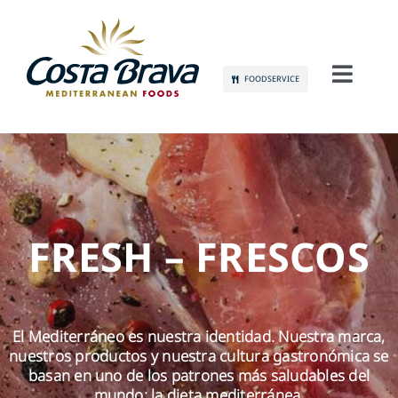
Skip
to
content
FOODSERVICE
Toggl
Navig
CONÓCENOS
SOSTENIBILIDAD
PRODUCTOS
FRESH – FRESCOS
COMUNICACIÓN
El Mediterráneo es nuestra identidad. Nuestra marca,
EMPLEO
nuestros productos y nuestra cultura gastronómica se
basan en uno de los patrones más saludables del
mundo: la dieta mediterránea.
CONTACTO