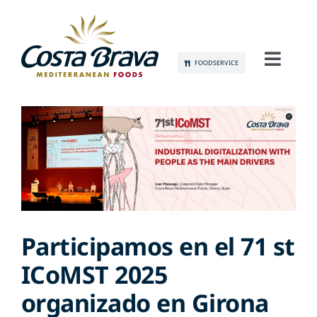
Skip
to
content
FOODSERVICE
Toggl
Navig
CONÓCENOS
SOSTENIBILIDAD
PRODUCTOS
COMUNICACIÓN
Participamos en el 71 st
ICoMST 2025
EMPLEO
organizado en Girona
CONTACTO