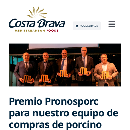
Skip
to
content
FOODSERVICE
Toggl
Navig
CONÓCENOS
SOSTENIBILIDAD
PRODUCTOS
COMUNICACIÓN
Premio Pronosporc
para nuestro equipo de
EMPLEO
compras de porcino
CONTACTO