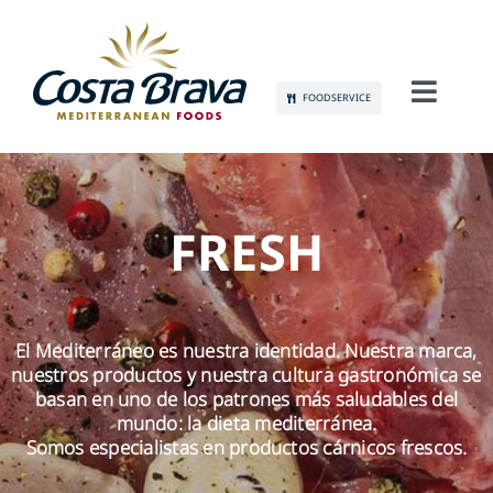
Skip
to
content
FOODSERVICE
Toggl
Navig
CONÓCENOS
SOSTENIBILIDAD
FRESH
PRODUCTOS
El Mediterráneo es nuestra identidad. Nuestra marca,
COMUNICACIÓN
nuestros productos y nuestra cultura gastronómica se
basan en uno de los patrones más saludables del
EMPLEO
mundo: la dieta mediterránea.
Somos especialistas en productos cárnicos frescos.
CONTACTO