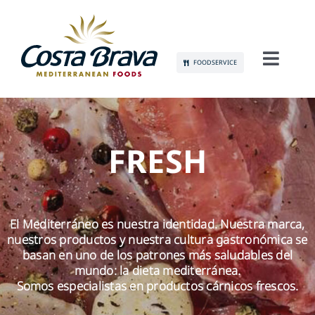
Skip
to
content
FOODSERVICE
Toggl
Navig
CONÓCENOS
SOSTENIBILIDAD
FRESH
PRODUCTOS
El Mediterráneo es nuestra identidad. Nuestra marca,
COMUNICACIÓN
nuestros productos y nuestra cultura gastronómica se
basan en uno de los patrones más saludables del
EMPLEO
mundo: la dieta mediterránea.
Somos especialistas en productos cárnicos frescos.
CONTACTO