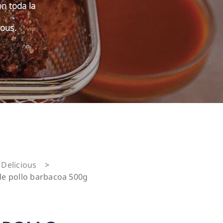
on toda la
ous.
Delicious
>
de pollo barbacoa 500g