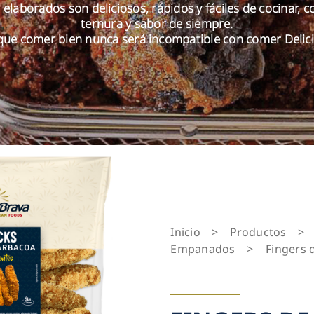
elaborados son deliciosos, rápidos y fáciles de cocinar, c
ternura y sabor de siempre.
que comer bien nunca será incompatible con comer Delici
Inicio
>
Productos
>
Empanados
>
Fingers 