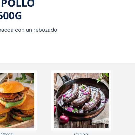
 POLLO
500G
arbacoa con un rebozado
Otros
Vegan