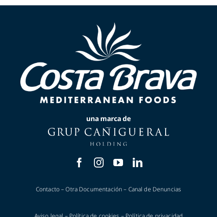
una marca de
Contacto
–
Otra Documentación
–
Canal de Denuncias
Aviso legal
–
Política de cookies
–
Política de privacidad