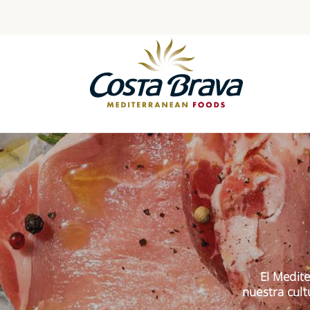
Skip
to
content
El Medit
nuestra cult