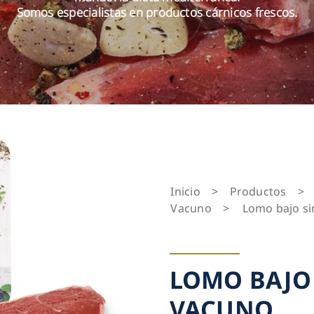
Somos especialistas en productos cárnicos frescos.
Inicio
>
Productos
>
Vacuno
>
Lomo bajo s
LOMO BAJO
VACUNO