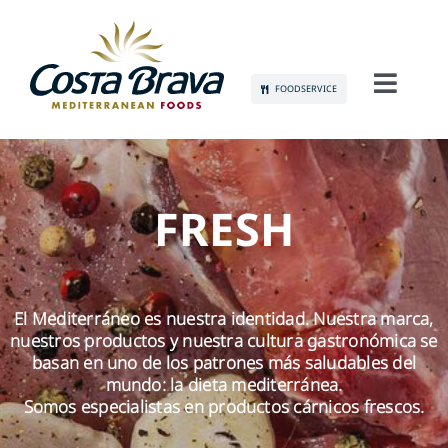
Skip
to
content
FOODSERVICE
Toggl
Navig
CONÓCENOS
SOSTENIBILIDAD
FRESH
PRODUCTOS
El Mediterráneo es nuestra identidad. Nuestra marca,
COMUNICACIÓN
nuestros productos y nuestra cultura gastronómica se
basan en uno de los patrones más saludables del
EMPLEO
mundo: la dieta mediterránea.
Somos especialistas en productos cárnicos frescos.
CONTACTO