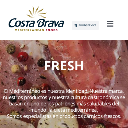
Skip
to
content
FOODSERVICE
Toggl
Navig
CONÓCENOS
SOSTENIBILIDAD
FRESH
PRODUCTOS
El Mediterráneo es nuestra identidad. Nuestra marca,
COMUNICACIÓN
nuestros productos y nuestra cultura gastronómica se
basan en uno de los patrones más saludables del
EMPLEO
mundo: la dieta mediterránea.
Somos especialistas en productos cárnicos frescos.
CONTACTO