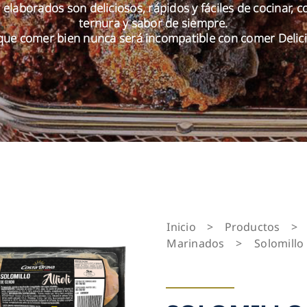
elaborados son deliciosos, rápidos y fáciles de cocinar, c
ternura y sabor de siempre.
que comer bien nunca será incompatible con comer Delici
Inicio
>
Productos
>
Marinados
>
Solomillo 