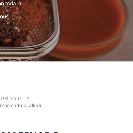
on toda la
ous.
Delicious
>
marinado al allioli