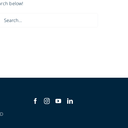
arch below!
ch
AD