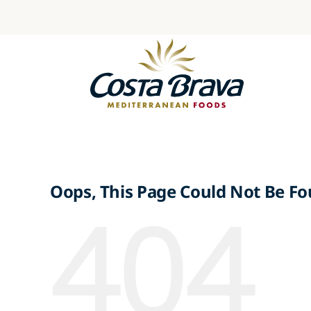
Skip
to
content
Oops, This Page Could Not Be Fo
404