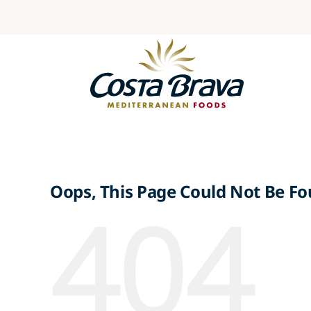
Skip
to
content
Oops, This Page Could Not Be Fo
404