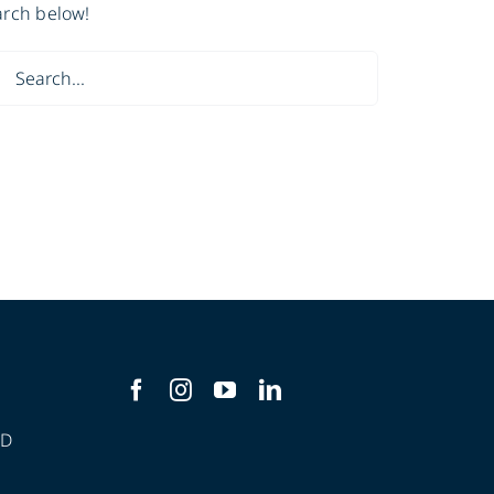
arch below!
ch
AD