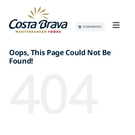
Skip
to
content
FOODSERVICE
Toggl
Navig
CONÓCENOS
Oops, This Page Could Not Be
Found!
SOSTENIBILIDAD
404
PRODUCTOS
COMUNICACIÓN
EMPLEO
CONTACTO