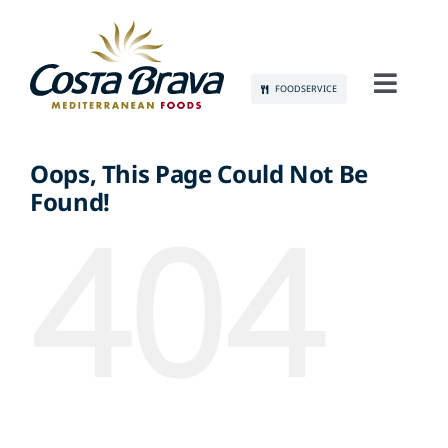
Skip
to
content
FOODSERVICE
Toggl
Navig
CONÓCENOS
Oops, This Page Could Not Be
Found!
SOSTENIBILIDAD
404
PRODUCTOS
COMUNICACIÓN
EMPLEO
CONTACTO