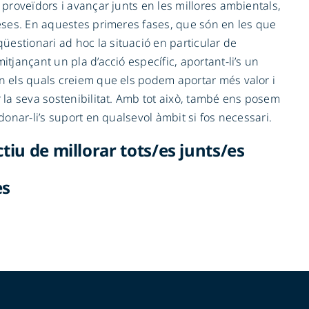
 proveïdors i avançar junts en les millores ambientals,
reses. En aquestes primeres fases, que són en les que
estionari ad hoc la situació en particular de
tjançant un pla d’acció específic, aportant-li’s un
en els quals creiem que els podem aportar més valor i
 la seva sostenibilitat. Amb tot això, també ens posem
donar-li’s suport en qualsevol àmbit si fos necessari.
tiu de millorar tots/es junts/es
es