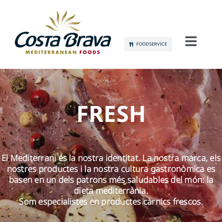
Skip
to
content
FOODSERVICE
Toggl
Navig
CONEIX-NOS
SOSTENIBILITAT
FRESH
PRODUCTES
El Mediterrani és la nostra identitat. La nostra marca, els
COMUNICACIÓ
nostres productes i la nostra cultura gastronòmica es
basen en un dels patrons més saludables del món: la
OCUPACIÓ
dieta mediterrània.
Som especialistes en productes càrnics frescos.
CONTACTE