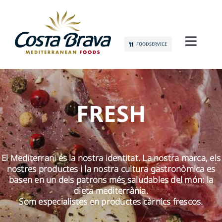
Skip
to
content
FOODSERVICE
Toggl
Navig
CONEIX-NOS
SOSTENIBILITAT
FRESH
PRODUCTES
El Mediterrani és la nostra identitat. La nostra marca, els
COMUNICACIÓ
nostres productes i la nostra cultura gastronòmica es
basen en un dels patrons més saludables del món: la
OCUPACIÓ
dieta mediterrània.
Som especialistes en productes càrnics frescos.
CONTACTE