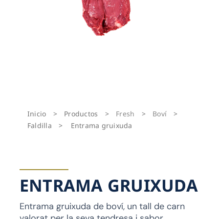
Inicio
>
Productos
>
Fresh
>
Boví
>
Faldilla
>
Entrama gruixuda
ENTRAMA GRUIXUDA
Entrama gruixuda de boví, un tall de carn
valorat per la seva tendresa i sabor.